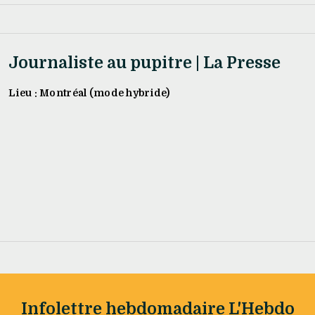
Journaliste au pupitre | La Presse
Lieu : Montréal (mode hybride)
Infolettre hebdomadaire L'Hebdo