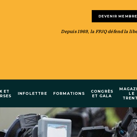
DEVENIR MEMBR
Depuis 1969, la FPJQ défend la liber
MAGAZ
X ET
CONGRÈS
INFOLETTRE
FORMATIONS
LE
RSES
ET GALA
TREN