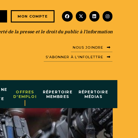
facebook
x-twitter
linkedin
instagram
E
MON COMPTE
té de la presse et le droit du public à l’information
NOUS JOINDRE
S'ABONNER À L'INFOLETTRE
INE
OFFRES
RÉPERTOIRE
RÉPERTOIRE
D'EMPLOI
MEMBRES
MÉDIAS
TE