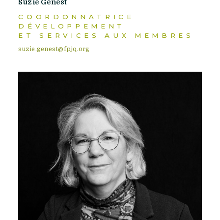
Suzie Genest
COORDONNATRICE
DÉVELOPPEMENT
ET SERVICES AUX MEMBRES
suzie.genest@fpjq.org