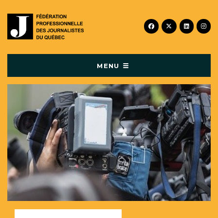
facebook
x-twitter
linkedin
inst