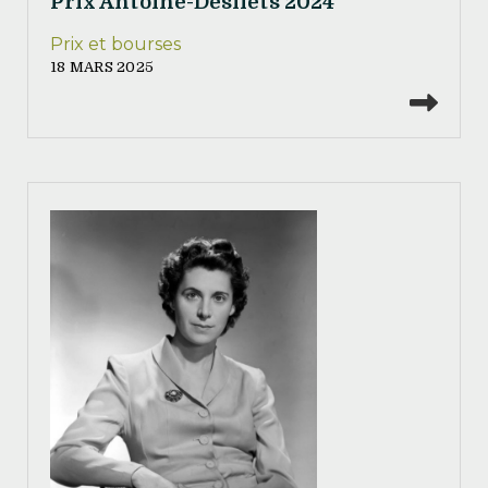
Prix Antoine-Desilets 2024
Prix et bourses
18 MARS 2025
Lire