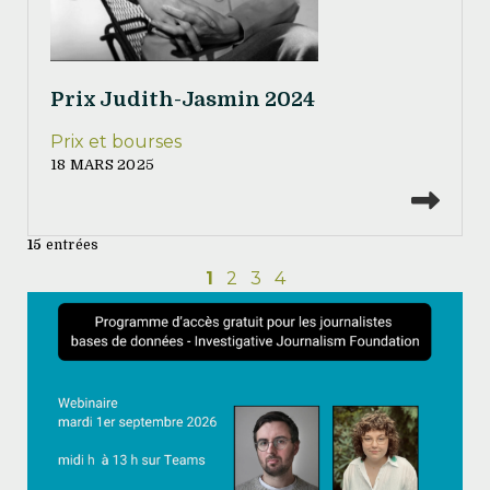
Prix Judith-Jasmin 2024
Prix et bourses
18 MARS 2025
Lire
15
entrées
1
2
3
4