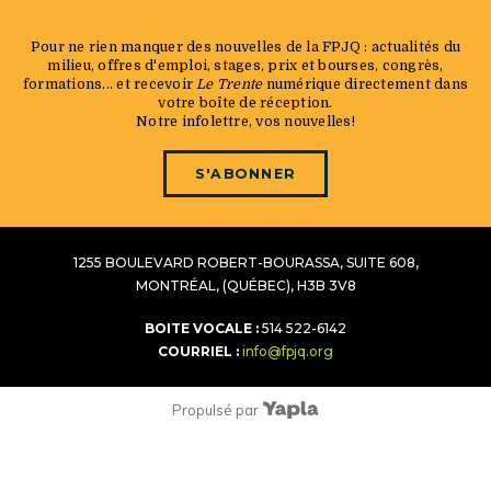
Pour ne rien manquer des nouvelles de la FPJQ : actualités du
milieu, offres d'emploi, stages, prix et bourses, congrès,
formations... et recevoir
Le Trente
numérique directement dans
votre boîte de réception.
Notre infolettre, vos nouvelles!
S'ABONNER
1255 BOULEVARD ROBERT-BOURASSA, SUITE 608,
MONTRÉAL, (QUÉBEC), H3B 3V8
BOITE VOCALE :
514 522-6142
COURRIEL :
info@fpjq.org
Propulsé par