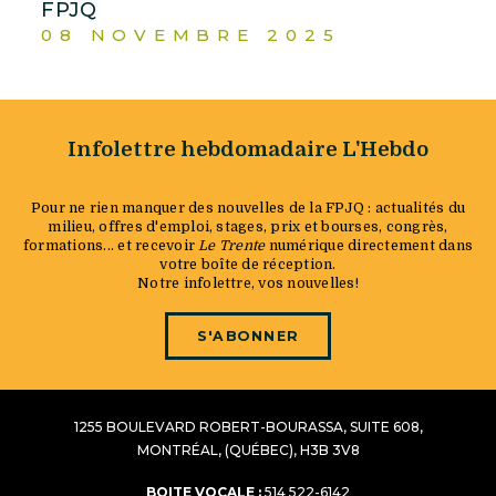
FPJQ
08 NOVEMBRE 2025
Infolettre hebdomadaire L'Hebdo
Pour ne rien manquer des nouvelles de la FPJQ : actualités du
milieu, offres d'emploi, stages, prix et bourses, congrès,
formations... et recevoir
Le Trente
numérique directement dans
votre boîte de réception.
Notre infolettre, vos nouvelles!
S'ABONNER
1255 BOULEVARD ROBERT-BOURASSA, SUITE 608,
MONTRÉAL, (QUÉBEC), H3B 3V8
BOITE VOCALE :
514 522-6142