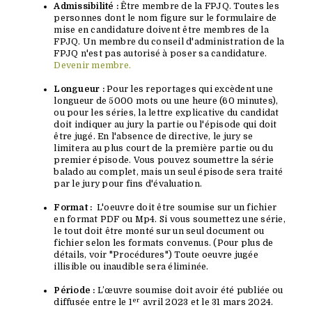
Admissibilité :
Être membre de la FPJQ. Toutes les
personnes dont le nom figure sur le formulaire de
mise en candidature doivent être membres de la
FPJQ. Un membre du conseil d'administration de la
FPJQ n'est pas autorisé à poser sa candidature.
Devenir membre.
Longueur :
Pour les reportages qui excèdent une
longueur de 5000 mots ou une heure (60 minutes),
ou pour les séries, la lettre explicative du candidat
doit indiquer au jury la partie ou l'épisode qui doit
être jugé. En l'absence de directive, le jury se
limitera au plus court de la première partie ou du
premier épisode. Vous pouvez soumettre la série
balado au complet, mais un seul épisode sera traité
par le jury pour fins d'évaluation.
Format :
L'oeuvre doit être soumise sur un fichier
en format PDF ou Mp4. Si vous soumettez une
série,
le tout doit être monté sur un seul document ou
fichier selon les formats convenus. (Pour plus de
détails, voir "Procédures") Toute oeuvre jugée
illisible ou inaudible sera éliminée.
Période :
L’œuvre soumise doit avoir été publiée ou
er
diffusée entre le 1
avril 2023 et le 31 mars 2024.