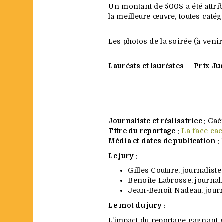
Un montant de 500$ a été attri
la meilleure œuvre, toutes caté
Les photos de la soirée (à venir
Lauréats et lauréates — Prix 
Journaliste et réalisatrice :
Gaét
Titre du reportage :
La face ca
Média et dates de publication :
Le jury :
Gilles Couture, journalist
Benoîte Labrosse, journali
Jean-Benoît Nadeau, journ
Le mot du jury :
L’impact du reportage gagnant e