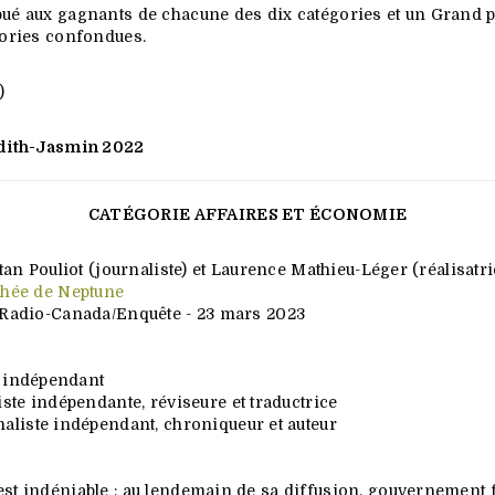
bué aux gagnants de chacune des dix catégories et un Grand p
gories confondues.
)
Judith-Jasmin 2022
CATÉGORIE AFFAIRES ET ÉCONOMIE
an Pouliot (journaliste) et Laurence Mathieu-Léger (réalisatri
chée de Neptune
Radio-Canada/Enquête
- 23 mars 2023
e indépendant
ste indépendante, réviseure et traductrice
aliste indépendant, chroniqueur et auteur
st indéniable : au lendemain de sa diffusion, gouvernement fé