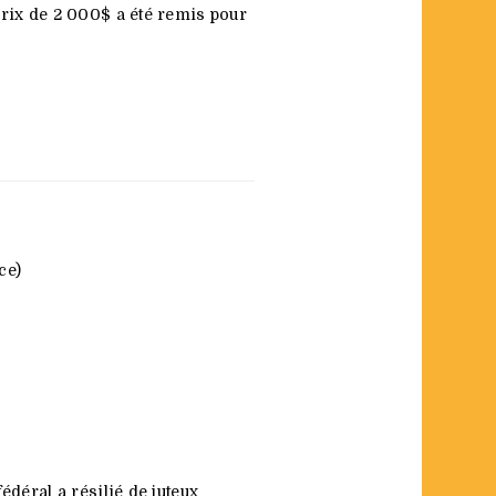
rix de 2 000$ a été remis pour
ce)
déral a résilié de juteux