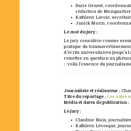
Suzie Genest, coordonnatri
rédaction de Monquartier
Kathleen Lavoie, secréta
Janick Morin, coordonna
Le mot du jury :
Le jury considère comme exempla
pratique du traumavertissement
d’écrits universitaires jusqu’à 
remettre en question un phénom
: voilà l’essence du journalism
Journaliste et réalisateur :
Chan
Titre du reportage :
Les sales s
Média et dates de publication :
Le jury :
Claudine Blais, journalist
Kathleen Lévesque, journa