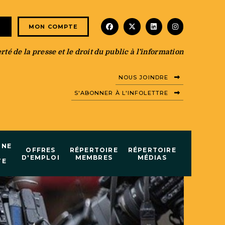
facebook
x-twitter
linkedin
instagram
E
MON COMPTE
té de la presse et le droit du public à l’information
NOUS JOINDRE
S'ABONNER À L'INFOLETTRE
INE
OFFRES
RÉPERTOIRE
RÉPERTOIRE
D'EMPLOI
MEMBRES
MÉDIAS
TE