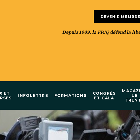
DEVENIR MEMBR
Depuis 1969, la FPJQ défend la liber
MAGAZ
X ET
CONGRÈS
INFOLETTRE
FORMATIONS
LE
RSES
ET GALA
TREN