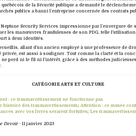
re québécois de la Sécurité publique a demandé le déclenchem
marchés publics a banni l’entreprise concernée des contrats pu
r Neptune Security Services impressionne par l’envergure de s
 les manœuvres frauduleuses de son PDG, telle l’utilisation
urt à deux identités.
cueillis, allant d’un ancien employé à une professeure de droi
 privée, est aussi à souligner. Tout comme la clarté et la conc
ne perd ni le fil ni l’intérêt, grâce à des méthodes judicieuses
r.
CATÉGORIE ARTS ET CULTURE
ent : ce traumavertissement ne fonctionne pas
te histoire des traumavertissements
;
Attention : ce musée cont
ances avec vos livres seraient fortuites
;
Les traumavertisseme
e Devoir
- 11 janvier 2023