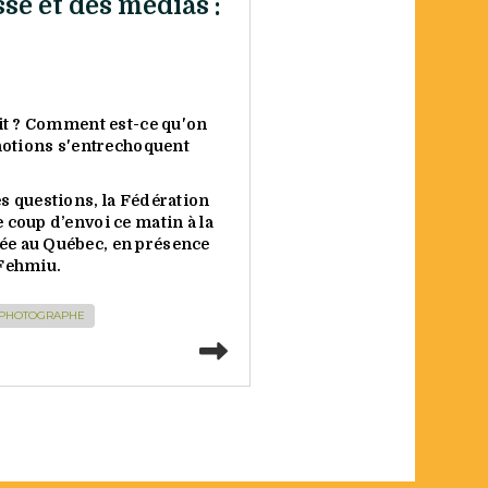
se et des médias :
ait ? Comment est-ce qu'on
 notions s'entrechoquent
s questions, la Fédération
 coup d’envoi ce matin à la
ée au Québec, en présence
 Fehmiu.
PHOTOGRAPHE
Lire la suite