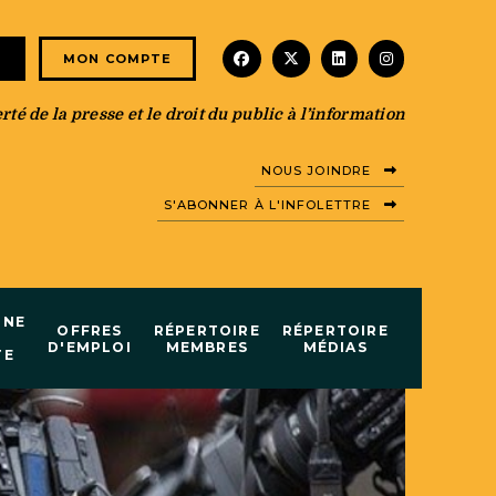
facebook
x-twitter
linkedin
instagram
E
MON COMPTE
té de la presse et le droit du public à l’information
NOUS JOINDRE
S'ABONNER À L'INFOLETTRE
INE
OFFRES
RÉPERTOIRE
RÉPERTOIRE
D'EMPLOI
MEMBRES
MÉDIAS
TE