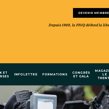
DEVENIR MEMBR
Depuis 1969, la FPJQ défend la liber
MAGAZ
X ET
CONGRÈS
INFOLETTRE
FORMATIONS
LE
RSES
ET GALA
TREN