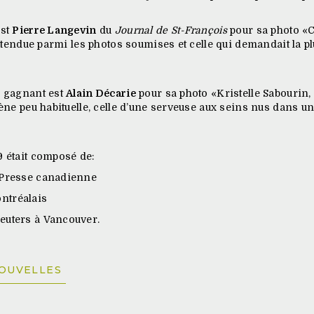
est
Pierre Langevin
du
Journal de St-François
pour sa photo «C
nattendue parmi les photos soumises et celle qui demandait la p
le gagnant est
Alain Décarie
pour sa photo «Kristelle Sabourin
scène peu habituelle, celle d’une serveuse aux seins nus dans 
9 était composé de:
 Presse canadienne
ontréalais
euters à Vancouver.
NOUVELLES