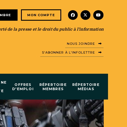
facebook
x-twitter
youtube
EMBRE
MON COMPTE
té de la presse et le droit du public à l’information
NOUS JOINDRE
S'ABONNER À L'INFOLETTRE
INE
OFFRES
RÉPERTOIRE
RÉPERTOIRE
D'EMPLOI
MEMBRES
MÉDIAS
TE