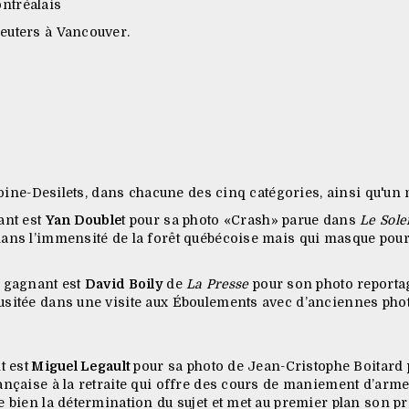
ontréalais
euters à Vancouver.
ntoine-Desilets, dans chacune des cinq catégories, ainsi qu'un 
ant est
Yan Double
t pour sa photo «Crash» parue dans
Le Solei
ans l’immensité de la forêt québécoise mais qui masque pourt
le gagnant est
David Boily
de
La Presse
pour son photo reportag
usitée dans une visite aux Éboulements avec d’anciennes phot
t est
Miguel Legault
pour sa photo de Jean-Cristophe Boitard
ançaise à la retraite qui offre des cours de maniement d’armes
 bien la détermination du sujet et met au premier plan son prin