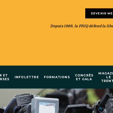
DEVENIR M
Depuis 1969, la FPJQ défend la liber
MAGAZ
X ET
CONGRÈS
INFOLETTRE
FORMATIONS
LE
RSES
ET GALA
TREN