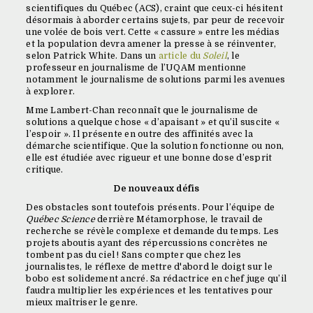
scientifiques du Québec (ACS), craint que ceux-ci hésitent
désormais à aborder certains sujets, par peur de recevoir
une volée de bois vert. Cette « cassure » entre les médias
et la population devra amener la presse à se réinventer,
selon Patrick White. Dans un
article du
Soleil
, le
professeur en journalisme de l’UQAM mentionne
notamment le journalisme de solutions parmi les avenues
à explorer.
Mme Lambert-Chan reconnaît que le journalisme de
solutions a quelque chose « d’apaisant » et qu’il suscite «
l’espoir ». Il présente en outre des affinités avec la
démarche scientifique. Que la solution fonctionne ou non,
elle est étudiée avec rigueur et une bonne dose d’esprit
critique.
De nouveaux défis
Des obstacles sont toutefois présents. Pour l’équipe de
Québec Science
derrière Métamorphose, le travail de
recherche se révèle complexe et demande du temps. Les
projets aboutis ayant des répercussions concrètes ne
tombent pas du ciel ! Sans compter que chez les
journalistes, le réflexe de mettre d'abord le doigt sur le
bobo est solidement ancré. Sa rédactrice en chef juge qu’il
faudra multiplier les expériences et les tentatives pour
mieux maîtriser le genre.