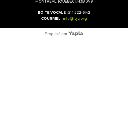
MONTRÉAL, (QUÉBEC), H3B 3V8
BOITE VOCALE :
514 522-6142
COURRIEL :
info@fpjq.org
Propulsé par