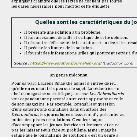
expliquant craindre que les textes ne cochent pas toutes
les cases nécessaires pour mériter cette étiquette.
Quelles sont les caractéristiques du j
Il présente une solution à un problème.
Il fait un examen détaillé et critique de cette solution.
Il démontre l’efficacité de la solution et en décrit les résu
Il précise les limites de la solution.
Il fournit des informations utiles qui pourront servir à d’
Source :
https://www.solutionsjournalism.org/
(traduction libre)
Un genre méconnu
Pour sa part, Laurène Smagghe admet d’entrée de jeu
qu’elle en connaît très peu sur le sujet. La rédactrice en
chef du magazine scientifique jeunesse
Les Débrouillards
voit cependant une parenté entre cette approche et celle
de son magazine. Par exemple, lorsqu’il est question
d’une catastrophe climatique dans un article des
Débrouillards
, les journalistes s’assurent d’y présenter au
moins des pistes de solutions. C’est leur façon
d’accompagner les jeunes lectrices et lecteurs, et de ne
pas les laisser seuls face au problème. Mme Smagghe
estime que le journalisme de solutions « est un genre à