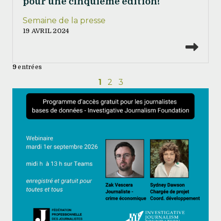
pour une cinquième édition!
Semaine de la presse
19 AVRIL 2024
Lire
9
entrées
1
2
3