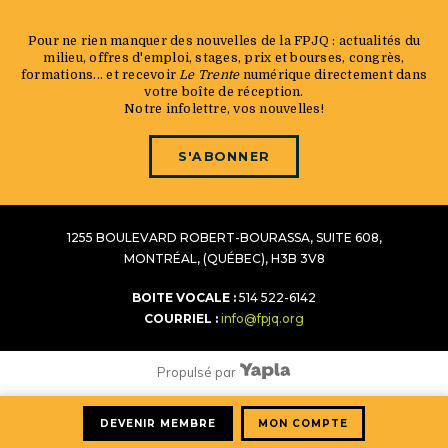
Pour ne rien manquer des nouvelles de la FPJQ : actualités du
milieu, offres d'emploi, stages, prix et bourses, congrès,
formations... et recevoir
Le Trente
numérique directement dans
votre boîte de réception.
Notre infolettre, vos nouvelles!
S'ABONNER
1255 BOULEVARD ROBERT-BOURASSA, SUITE 608,
MONTRÉAL, (QUÉBEC), H3B 3V8
BOITE VOCALE :
514 522-6142
COURRIEL :
info@fpjq.org
Propulsé par
DEVENIR MEMBRE
MON COMPTE