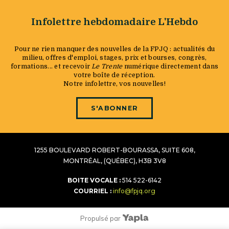
Infolettre hebdomadaire L'Hebdo
Pour ne rien manquer des nouvelles de la FPJQ : actualités du
milieu, offres d'emploi, stages, prix et bourses, congrès,
formations... et recevoir
Le Trente
numérique directement dans
votre boîte de réception.
Notre infolettre, vos nouvelles!
S'ABONNER
1255 BOULEVARD ROBERT-BOURASSA, SUITE 608,
MONTRÉAL, (QUÉBEC), H3B 3V8
BOITE VOCALE :
514 522-6142
COURRIEL :
info@fpjq.org
Propulsé par