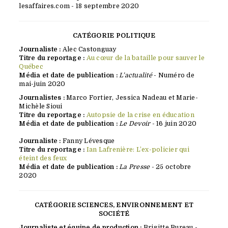
lesaffaires.com - 18 septembre 2020
CATÉGORIE POLITIQUE
Journaliste :
Alec Castonguay
Titre du reportage :
Au cœur de la bataille pour sauver le
Québec
Média et date de publication :
L’actualité
- Numéro de
mai-juin 2020
Journalistes :
Marco Fortier, Jessica Nadeau et Marie-
Michèle Sioui
Titre du reportage :
Autopsie de la crise en éducation
Média et date de publication :
Le Devoir
- 16 juin 2020
Journaliste :
Fanny Lévesque
Titre du reportage :
Ian Lafrenière: L’ex-policier qui
éteint des feux
Média et date de publication :
La Presse
- 25 octobre
2020
CATÉGORIE SCIENCES, ENVIRONNEMENT ET
SOCIÉTÉ
Journaliste et équipe de production :
Brigitte Bureau -