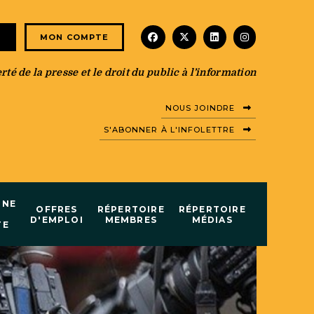
facebook
x-twitter
linkedin
instagram
E
MON COMPTE
té de la presse et le droit du public à l’information
NOUS JOINDRE
S'ABONNER À L'INFOLETTRE
INE
OFFRES
RÉPERTOIRE
RÉPERTOIRE
D'EMPLOI
MEMBRES
MÉDIAS
TE