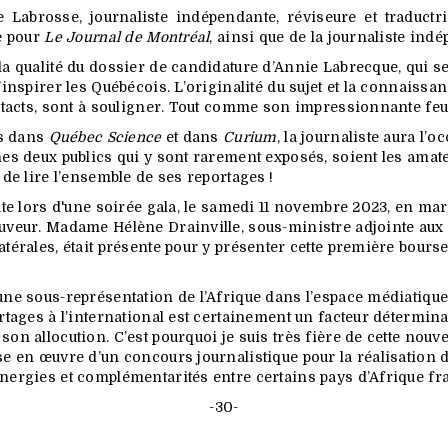
e Labrosse, journaliste indépendante, réviseure et traductr
te pour
Le Journal de Montréal
, ainsi que de la journaliste in
la qualité du dossier de candidature d’Annie Labrecque, qui se
’inspirer les Québécois. L’originalité du sujet et la connaissan
ontacts, sont à souligner. Tout comme son impressionnante feui
is dans
Québec Science
et dans
Curium
, la journaliste aura l’
nes deux publics qui y sont rarement exposés, soient les amate
 de lire l’ensemble de ses reportages !
éate lors d'une soirée gala, le samedi 11 novembre 2023, en m
uveur. Madame Hélène Drainville, sous-ministre adjointe aux 
atérales, était présente pour y présenter cette première bours
une sous-représentation de l’Afrique dans l’espace médiatique
rtages à l’international est certainement un facteur déterminan
on allocution. C’est pourquoi je suis très fière de cette nouvel
se en œuvre d’un concours journalistique pour la réalisation d
ynergies et complémentarités entre certains pays d’Afrique fr
-30-