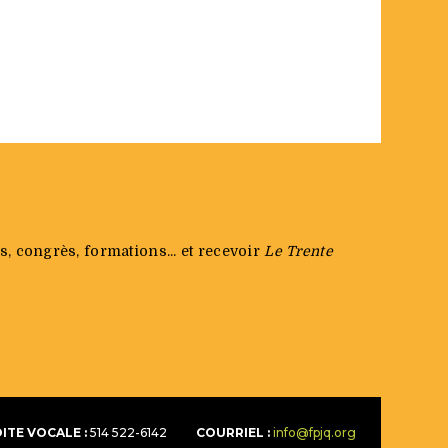
s, congrès, formations... et recevoir
Le Trente
ITE VOCALE :
514 522-6142
COURRIEL :
info@fpjq.org