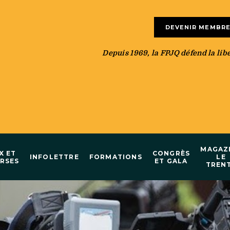
DEVENIR MEMBR
Depuis 1969, la FPJQ défend la liber
MAGAZ
X ET
CONGRÈS
INFOLETTRE
FORMATIONS
LE
RSES
ET GALA
TREN