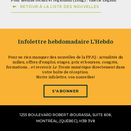
Pour Médias locaux et régionaux (Long) : Valérie Legault
RETOUR À LA LISTE DES NOUVELLES
Infolettre hebdomadaire L'Hebdo
Pour ne rien manquer des nouvelles de la FPJQ : actualités du
milieu, offres d'emploi, stages, prix et bourses, congrès,
formations... et recevoir
Le Trente
numérique directement dans
votre boîte de réception.
Notre infolettre, vos nouvelles!
S'ABONNER
1255 BOULEVARD ROBERT-BOURASSA, SUITE 608,
MONTRÉAL, (QUÉBEC), H3B 3V8