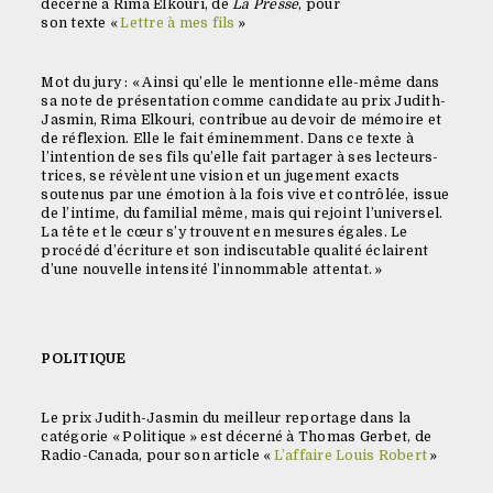
décerné à Rima Elkouri, de
La Presse
, pour
son texte «
Lettre à mes fils
»
Mot du jury : « Ainsi qu’elle le mentionne elle-même dans
sa note de présentation comme candidate au prix Judith-
Jasmin, Rima Elkouri, contribue au devoir de mémoire et
de réflexion. Elle le fait éminemment. Dans ce texte à
l’intention de ses fils qu’elle fait partager à ses lecteurs-
trices, se révèlent une vision et un jugement exacts
soutenus par une émotion à la fois vive et contrôlée, issue
de l’intime, du familial même, mais qui rejoint l’universel.
La tête et le cœur s’y trouvent en mesures égales. Le
procédé d’écriture et son indiscutable qualité éclairent
d’une nouvelle intensité l’innommable attentat. »
POLITIQUE
Le prix Judith-Jasmin du meilleur reportage dans la
catégorie « Politique » est décerné à Thomas Gerbet, de
Radio-Canada, pour son article «
L’affaire Louis Robert
»