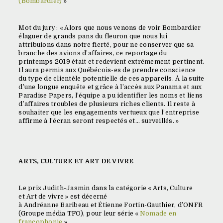
(Bombardier)
»
Mot du jury : « Alors que nous venons de voir Bombardier
élaguer de grands pans du fleuron que nous lui
attribuions dans notre fierté, pour ne conserver que sa
branche des avions d’affaires, ce reportage du
printemps 2019 était et redevient extrêmement pertinent.
Il aura permis aux Québécois-es de prendre conscience
du type de clientèle potentielle de ces appareils. À la suite
d’une longue enquête et grâce à l’accès aux Panama et aux
Paradise Papers, l’équipe a pu identifier les noms et liens
d’affaires troubles de plusieurs riches clients. Il reste à
souhaiter que les engagements vertueux que l’entreprise
affirme à l’écran seront respectés et… surveillés. »
ARTS, CULTURE ET ART DE VIVRE
Le prix Judith-Jasmin dans la catégorie « Arts, Culture
et Art de vivre » est décerné
à Andréanne Baribeau et Étienne Fortin-Gauthier, d’ONFR
(Groupe média TFO), pour leur série «
Nomade en
francophonie
»