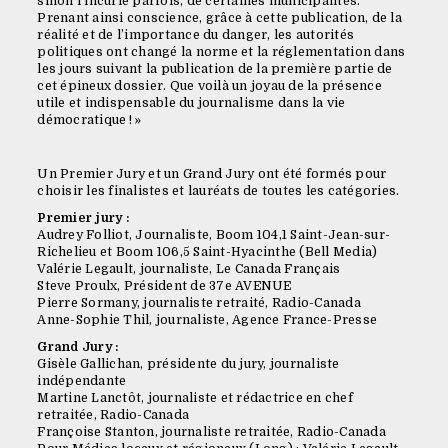
sinon l’incurie parfois, de certaines municipalités.
Prenant ainsi conscience, grâce à cette publication, de la
réalité et de l’importance du danger, les autorités
politiques ont changé la norme et la réglementation dans
les jours suivant la publication de la première partie de
cet épineux dossier. Que voilà un joyau de la présence
utile et indispensable du journalisme dans la vie
démocratique ! »
Un Premier Jury et un Grand Jury ont été formés pour
choisir les finalistes et lauréats de toutes les catégories.
Premier jury :
Audrey Folliot, Journaliste, Boom 104,1 Saint-Jean-sur-
Richelieu et Boom 106,5 Saint-Hyacinthe (Bell Media)
Valérie Legault, journaliste, Le Canada Français
Steve Proulx, Président de 37e AVENUE
Pierre Sormany, journaliste retraité, Radio-Canada
Anne-Sophie Thil, journaliste, Agence France-Presse
Grand Jury :
Gisèle Gallichan, présidente du jury, journaliste
indépendante
Martine Lanctôt, journaliste et rédactrice en chef
retraitée, Radio-Canada
Françoise Stanton, journaliste retraitée, Radio-Canada