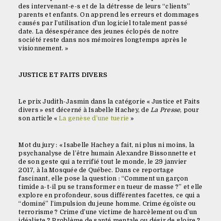
des intervenant-e-s et de la détresse de leurs “clients”
parents et enfants. On apprend les erreurs et dommages
causés par l’utilisation d’un logiciel totalement passé
date. La désespérance des jeunes éclopés de notre
société reste dans nos mémoires longtemps après le
visionnement. »
JUSTICE ET FAITS DIVERS
Le prix Judith-Jasmin dans la catégorie « Justice et Faits
divers » est décerné à Isabelle Hachey, de
La Presse
, pour
son article «
La genèse d’une tuerie
»
Mot du jury : « Isabelle Hachey a fait, ni plus ni moins, la
psychanalyse de l’être humain Alexandre Bissonnette et
de son geste qui a terrifié tout le monde, le 29 janvier
2017, à la Mosquée de Québec. Dans ce reportage
fascinant, elle pose la question : “Comment un garçon
timide a-t-il pu se transformer en tueur de masse ?” et elle
explore en profondeur, sous différentes facettes, ce qui a
“dominé” l’impulsion du jeune homme. Crime égoïste ou
terrorisme ? Crime d’une victime de harcèlement ou d’un
idéaliste ? Problème de santé mentale ou désir de gloire ?