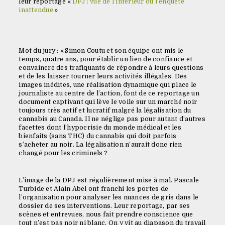
leur reportage «
DPJ : vue de l’intérieur ou l’enquête
inattendue
»
Mot du jury : « Simon Coutu et son équipe ont mis le
temps, quatre ans, pour établir un lien de confiance et
convaincre des trafiquants de répondre à leurs questions
et de les laisser tourner leurs activités illégales. Des
images inédites, une réalisation dynamique qui place le
journaliste au centre de l’action, font de ce reportage un
document captivant qui lève le voile sur un marché noir
toujours très actif et lucratif malgré la légalisation du
cannabis au Canada. Il ne néglige pas pour autant d’autres
facettes dont l’hypocrisie du monde médical et les
bienfaits (sans THC) du cannabis qui doit parfois
s’acheter au noir. La légalisation n’aurait donc rien
changé pour les criminels ?
L’image de la DPJ est régulièrement mise à mal. Pascale
Turbide et Alain Abel ont franchi les portes de
l’organisation pour analyser les nuances de gris dans le
dossier de ses interventions. Leur reportage, par ses
scènes et entrevues, nous fait prendre conscience que
tout n’est pas noir ni blanc. On y vit au diapason du travail