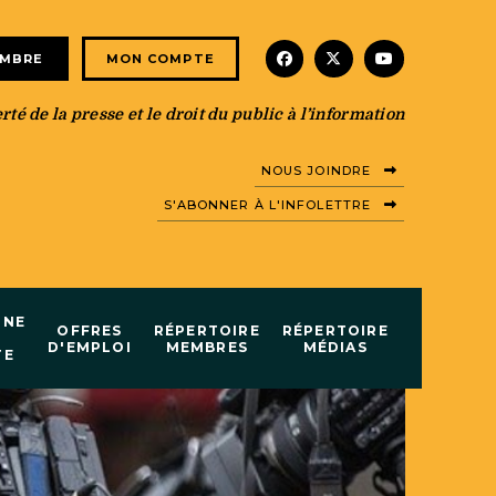
facebook
x-twitter
youtube
EMBRE
MON COMPTE
té de la presse et le droit du public à l’information
NOUS JOINDRE
S'ABONNER À L'INFOLETTRE
INE
OFFRES
RÉPERTOIRE
RÉPERTOIRE
D'EMPLOI
MEMBRES
MÉDIAS
TE