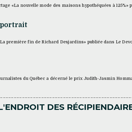
age «La nouvelle mode des maisons hypothéquées à 125%» pu
portrait
La première fin de Richard Desjardins» publiée dans Le Devo
ournalistes du Québec a décerné le prix Judith-Jasmin Homm
_________________________________________________
L'ENDROIT DES RÉCIPIENDAIR