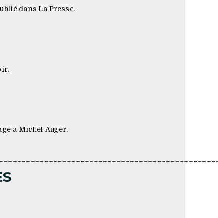
blié dans La Presse.
ir.
age à Michel Auger.
________________________________________________
ES