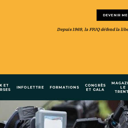
DEVENIR M
Depuis 1969, la FPJQ défend la liber
MAGAZ
X ET
CONGRÈS
INFOLETTRE
FORMATIONS
LE
RSES
ET GALA
TREN