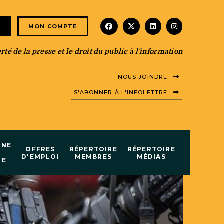
facebook
x-twitter
linkedin
instagram
E
MON COMPTE
té de la presse et le droit du public à l’information
NOUS JOINDRE
S'ABONNER À L'INFOLETTRE
INE
OFFRES
RÉPERTOIRE
RÉPERTOIRE
D'EMPLOI
MEMBRES
MÉDIAS
TE