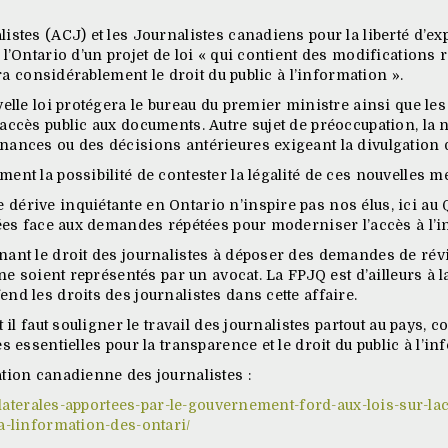
istes (ACJ) et les Journalistes canadiens pour la liberté d’
l’Ontario d’un projet de loi « qui contient des modifications 
ira considérablement le droit du public à l’information ».
elle loi protégera le bureau du premier ministre ainsi que les 
ccès public aux documents. Autre sujet de préoccupation, la no
nances ou des décisions antérieures exigeant la divulgation
nt la possibilité de contester la légalité de ces nouvelles me
dérive inquiétante en Ontario n’inspire pas nos élus, ici a
nées face aux demandes répétées pour moderniser l’accès à l’
nant le droit des journalistes à déposer des demandes de ré
 ne soient représentés par un avocat. La FPJQ est d’ailleurs à l
nd les droits des journalistes dans cette affaire.
 il faut souligner le travail des journalistes partout au pays,
s essentielles pour la transparence et le droit du public à l’in
ation canadienne des journalistes :
unilaterales-apportees-par-le-gouvernement-ford-aux-lois-sur-l
a-linformation-des-ontari/