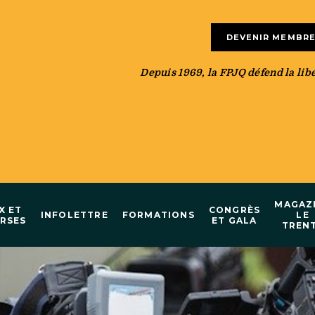
DEVENIR MEMBR
Depuis 1969, la FPJQ défend la liber
MAGAZ
X ET
CONGRÈS
INFOLETTRE
FORMATIONS
LE
RSES
ET GALA
TREN