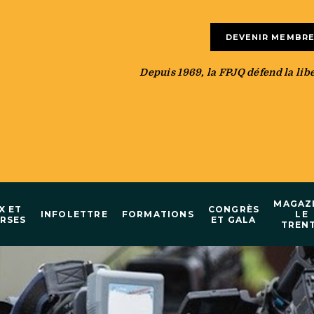
DEVENIR MEMBR
Depuis 1969, la FPJQ défend la liber
MAGAZ
X ET
CONGRÈS
INFOLETTRE
FORMATIONS
LE
RSES
ET GALA
TREN