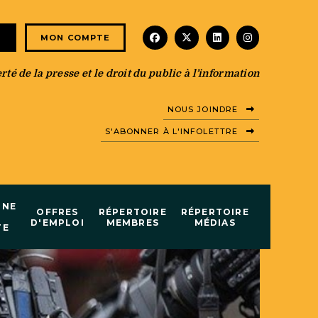
facebook
x-twitter
linkedin
instagram
E
MON COMPTE
té de la presse et le droit du public à l’information
NOUS JOINDRE
S'ABONNER À L'INFOLETTRE
INE
OFFRES
RÉPERTOIRE
RÉPERTOIRE
D'EMPLOI
MEMBRES
MÉDIAS
TE